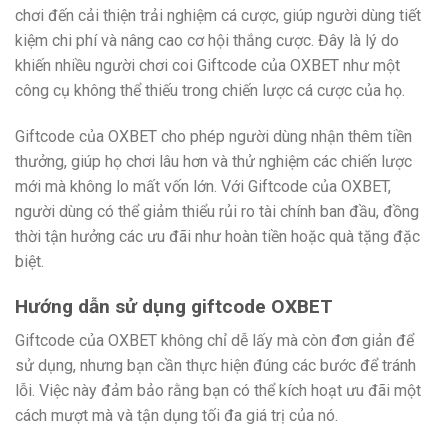
chơi đến cải thiện trải nghiệm cá cược, giúp người dùng tiết
kiệm chi phí và nâng cao cơ hội thắng cược. Đây là lý do
khiến nhiều người chơi coi Giftcode của OXBET như một
công cụ không thể thiếu trong chiến lược cá cược của họ.
Giftcode của OXBET cho phép người dùng nhận thêm tiền
thưởng, giúp họ chơi lâu hơn và thử nghiệm các chiến lược
mới mà không lo mất vốn lớn. Với Giftcode của OXBET,
người dùng có thể giảm thiểu rủi ro tài chính ban đầu, đồng
thời tận hưởng các ưu đãi như hoàn tiền hoặc quà tặng đặc
biệt.
Hướng dẫn sử dụng giftcode OXBET
Giftcode của OXBET không chỉ dễ lấy mà còn đơn giản để
sử dụng, nhưng bạn cần thực hiện đúng các bước để tránh
lỗi. Việc này đảm bảo rằng bạn có thể kích hoạt ưu đãi một
cách mượt mà và tận dụng tối đa giá trị của nó.