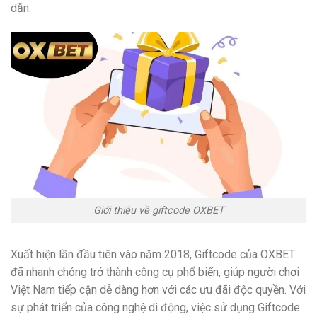
dẫn.
Giới thiệu về giftcode OXBET
Xuất hiện lần đầu tiên vào năm 2018, Giftcode của OXBET
đã nhanh chóng trở thành công cụ phổ biến, giúp người chơi
Việt Nam tiếp cận dễ dàng hơn với các ưu đãi độc quyền. Với
sự phát triển của công nghệ di động, việc sử dụng Giftcode