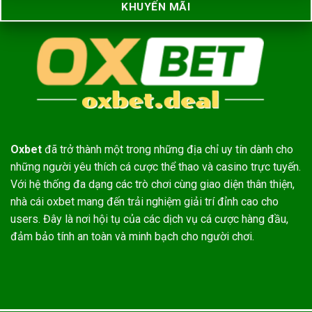
KHUYẾN MÃI
Oxbet
đã trở thành một trong những địa chỉ uy tín dành cho
những người yêu thích cá cược thể thao và casino trực tuyến.
Với hệ thống đa dạng các trò chơi cùng giao diện thân thiện,
nhà cái oxbet mang đến trải nghiệm giải trí đỉnh cao cho
users. Đây là nơi hội tụ của các dịch vụ cá cược hàng đầu,
đảm bảo tính an toàn và minh bạch cho người chơi.