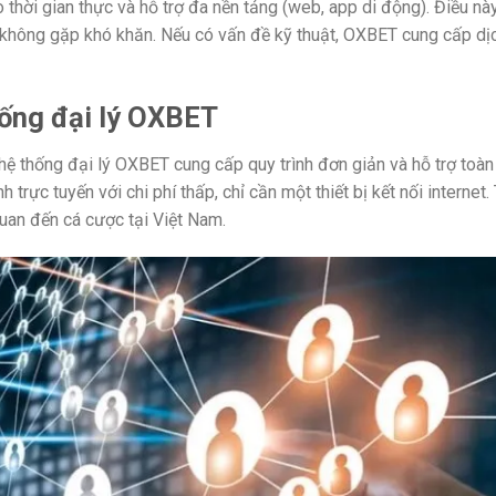
 thời gian thực và hỗ trợ đa nền tảng (web, app di động). Điều nà
 không gặp khó khăn. Nếu có vấn đề kỹ thuật, OXBET cung cấp dị
ống đại lý OXBET
 hệ thống đại lý OXBET cung cấp quy trình đơn giản và hỗ trợ toàn
 trực tuyến với chi phí thấp, chỉ cần một thiết bị kết nối internet.
 quan đến cá cược tại Việt Nam.