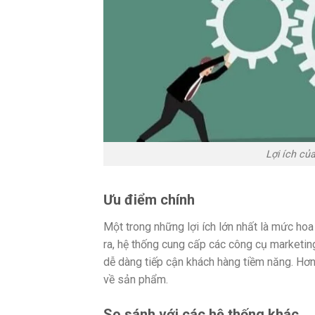
Lợi ích củ
Ưu điểm chính
Một trong những lợi ích lớn nhất là mức ho
ra, hệ thống cung cấp các công cụ marketing 
dễ dàng tiếp cận khách hàng tiềm năng. Hơn
về sản phẩm.
So sánh với các hệ thống khác