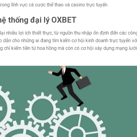
ong lĩnh vực cá cược thể thao và casino trực tuyến.
 hệ thống đại lý OXBET
 nhiều lợi ích thiết thực, từ nguồn thu nhập ổn định đến các côn
p dẫn cho những ai đang tìm kiếm cơ hội kinh doanh trực tuyến vớ
g chỉ kiếm tiền từ hoa hồng mà còn có cơ hội xây dựng mạng lưới