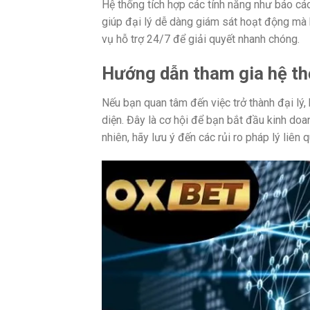
Hệ thống tích hợp các tính năng như báo cáo
giúp đại lý dễ dàng giám sát hoạt động mà
vụ hỗ trợ 24/7 để giải quyết nhanh chóng.
Hướng dẫn tham gia hệ th
Nếu bạn quan tâm đến việc trở thành đại lý,
diện. Đây là cơ hội để bạn bắt đầu kinh doanh
nhiên, hãy lưu ý đến các rủi ro pháp lý liên