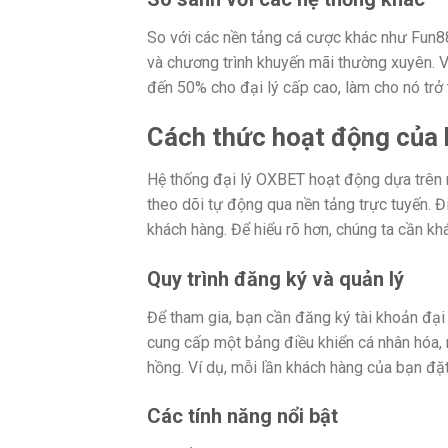
So với các nền tảng cá cược khác như Fun88
và chương trình khuyến mãi thường xuyên. V
đến 50% cho đại lý cấp cao, làm cho nó trở 
Cách thức hoạt động của 
Hệ thống đại lý OXBET hoạt động dựa trên 
theo dõi tự động qua nền tảng trực tuyến. 
khách hàng. Để hiểu rõ hơn, chúng ta cần kh
Quy trình đăng ký và quản lý
Để tham gia, bạn cần đăng ký tài khoản đại
cung cấp một bảng điều khiển cá nhân hóa, n
hồng. Ví dụ, mỗi lần khách hàng của bạn đặt
Các tính năng nổi bật