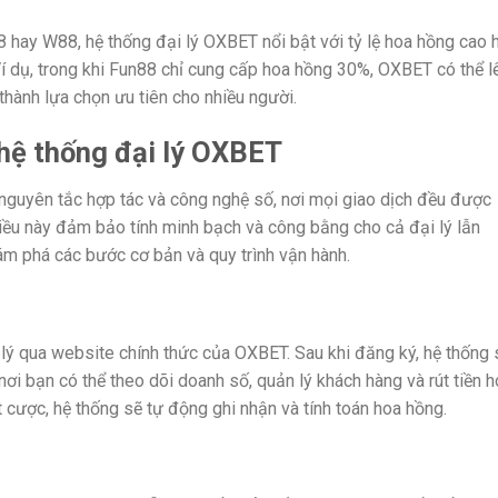
 hay W88, hệ thống đại lý OXBET nổi bật với tỷ lệ hoa hồng cao 
í dụ, trong khi Fun88 chỉ cung cấp hoa hồng 30%, OXBET có thể l
thành lựa chọn ưu tiên cho nhiều người.
hệ thống đại lý OXBET
nguyên tắc hợp tác và công nghệ số, nơi mọi giao dịch đều được
Điều này đảm bảo tính minh bạch và công bằng cho cả đại lý lẫn
ám phá các bước cơ bản và quy trình vận hành.
 lý qua website chính thức của OXBET. Sau khi đăng ký, hệ thống 
ơi bạn có thể theo dõi doanh số, quản lý khách hàng và rút tiền 
 cược, hệ thống sẽ tự động ghi nhận và tính toán hoa hồng.