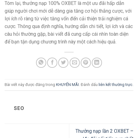
Tóm lại, thưởng nạp 100% OXBET là một ưu đãi hấp dẫn
giúp người chơi mới dễ dàng gia tăng cơ hội thắng cược, với
lợi ích rõ ràng từ việc tăng vốn đến cải thiện trải nghiệm cá
cược. Thông qua định nghĩa, hướng dẫn chi tiết, lợi ích và các
câu hỏi thường gặp, bài viết đã cung cấp cái nhìn toàn diện
để bạn tận dụng chương trình này một cách hiệu quả.
Bài viết này được đăng trong
KHUYẾN MÃI
. Đánh dấu
liên kết thường trực
.
SEO
Thưởng nạp lần 2 OXBET –