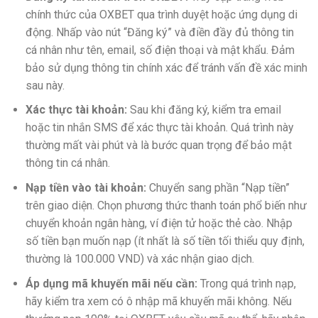
chính thức của OXBET qua trình duyệt hoặc ứng dụng di
động. Nhấp vào nút “Đăng ký” và điền đầy đủ thông tin
cá nhân như tên, email, số điện thoại và mật khẩu. Đảm
bảo sử dụng thông tin chính xác để tránh vấn đề xác minh
sau này.
Xác thực tài khoản:
Sau khi đăng ký, kiểm tra email
hoặc tin nhắn SMS để xác thực tài khoản. Quá trình này
thường mất vài phút và là bước quan trọng để bảo mật
thông tin cá nhân.
Nạp tiền vào tài khoản:
Chuyển sang phần “Nạp tiền”
trên giao diện. Chọn phương thức thanh toán phổ biến như
chuyển khoản ngân hàng, ví điện tử hoặc thẻ cào. Nhập
số tiền bạn muốn nạp (ít nhất là số tiền tối thiểu quy định,
thường là 100.000 VND) và xác nhận giao dịch.
Áp dụng mã khuyến mãi nếu cần:
Trong quá trình nạp,
hãy kiểm tra xem có ô nhập mã khuyến mãi không. Nếu