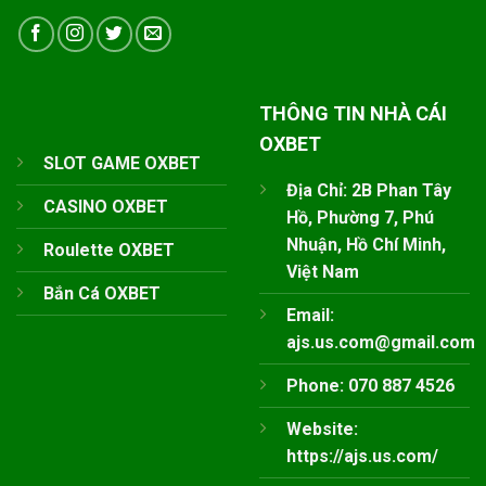
THÔNG TIN NHÀ CÁI
OXBET
SLOT GAME OXBET
Địa Chỉ: 2B Phan Tây
CASINO OXBET
Hồ, Phường 7, Phú
Nhuận, Hồ Chí Minh,
Roulette OXBET
Việt Nam
Bắn Cá OXBET
Email:
ajs.us.com@gmail.com
Phone: 070 887 4526
Website:
https://ajs.us.com/