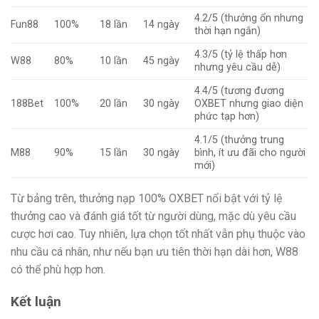
4.2/5 (thưởng ổn nhưng
Fun88
100%
18 lần
14 ngày
thời hạn ngắn)
4.3/5 (tỷ lệ thấp hơn
W88
80%
10 lần
45 ngày
nhưng yêu cầu dễ)
4.4/5 (tương đương
188Bet
100%
20 lần
30 ngày
OXBET nhưng giao diện
phức tạp hơn)
4.1/5 (thưởng trung
M88
90%
15 lần
30 ngày
bình, ít ưu đãi cho người
mới)
Từ bảng trên, thưởng nạp 100% OXBET nổi bật với tỷ lệ
thưởng cao và đánh giá tốt từ người dùng, mặc dù yêu cầu
cược hơi cao. Tuy nhiên, lựa chọn tốt nhất vẫn phụ thuộc vào
nhu cầu cá nhân, như nếu bạn ưu tiên thời hạn dài hơn, W88
có thể phù hợp hơn.
Kết luận