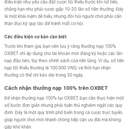
điều kiện như yêu cầu đặt cược tối thiểu trước khi rút tiền,
chẳng hạn như phải cược gấp 10-20 lần số tiền thưởng. Đây
là một khái niệm dễ hiểu, nhưng đòi hỏi người chơi phải cẩn
thận đọc kỹ quy tắc để tránh mất cơ hội.
Các điều kiện cơ bản cần biết
Trước khi tham gia, bạn nên lưu ý rằng thưởng nạp 100%
OXBET chỉ áp dụng cho tài khoản mới đăng ký hoặc các lần
nạp đầu tiên, tùy theo chính sách của nền tảng. Ví dụ, số tiền
nạp tối thiểu thường là 100.000 VND, và thời hạn nhận
thưởng có thể chỉ kéo dài trong 30 ngày..
Cách nhận thưởng nạp 100% trên OXBET
Để nhận thưởng nạp 100% tại OXBET, bạn cần thực hiện một
số bước đơn giản nhưng phải tuân thủ nghiêm ngặt các quy
định. Đây là một quy trình phổ biến trong cá cược trực tuyến,
giúp người chơi mới nhanh chóng tiếp cận ưu đãi mà không
gặp khó khăn.