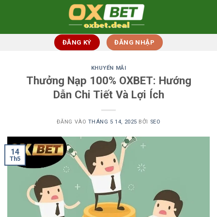
Bỏ
qua
nội
dung
ĐĂNG KÝ
ĐĂNG NHẬP
KHUYẾN MÃI
Thưởng Nạp 100% OXBET: Hướng
Dẫn Chi Tiết Và Lợi Ích
ĐĂNG VÀO
THÁNG 5 14, 2025
BỞI
SEO
14
Th5