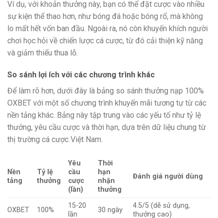
Ví dụ, với khoản thưởng này, bạn có thể đặt cược vào nhiều
sự kiện thể thao hơn, như bóng đá hoặc bóng rổ, mà không
lo mất hết vốn ban đầu. Ngoài ra, nó còn khuyến khích người
chơi học hỏi về chiến lược cá cược, từ đó cải thiện kỹ năng
và giảm thiểu thua lỗ.
So sánh lợi ích với các chương trình khác
Để làm rõ hơn, dưới đây là bảng so sánh thưởng nạp 100%
OXBET với một số chương trình khuyến mãi tương tự từ các
nền tảng khác. Bảng này tập trung vào các yếu tố như tỷ lệ
thưởng, yêu cầu cược và thời hạn, dựa trên dữ liệu chung từ
thị trường cá cược Việt Nam.
Yêu
Thời
Nền
Tỷ lệ
cầu
hạn
Đánh giá người dùng
tảng
thưởng
cược
nhận
(lần)
thưởng
15-20
4.5/5 (dễ sử dụng,
OXBET
100%
30 ngày
lần
thưởng cao)